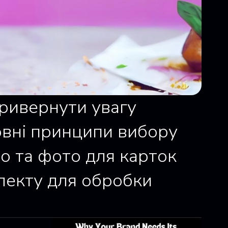
привернути увагу
овні принципи вибору
то та фото для карток
електу для обробки