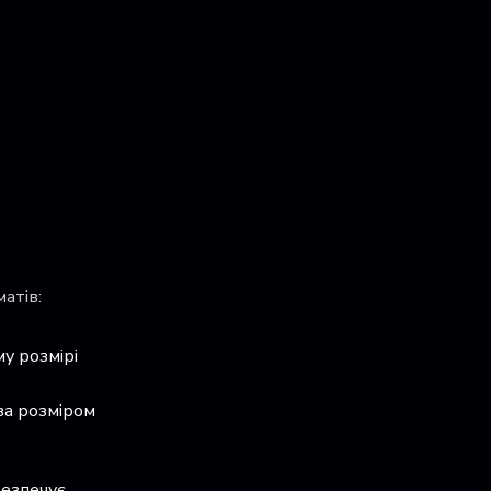
атів:
у розмірі
за розміром
безпечує