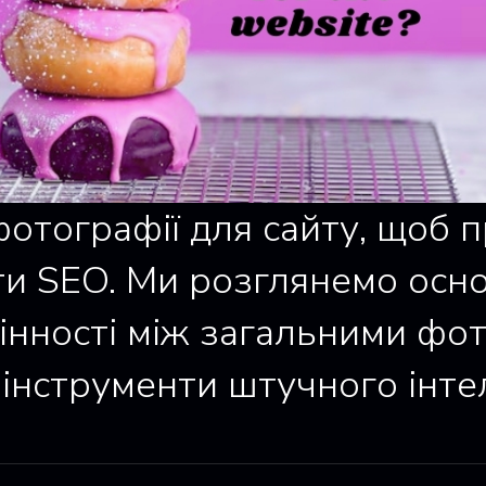
отографії для сайту, щоб 
ти SEO. Ми розглянемо осн
мінності між загальними фо
і інструменти штучного інт