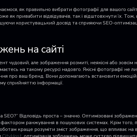
наємося, як правильно вибрати фотографії для вашого сай
е як привабити відвідувачів, так і відштовхнути їх. Тож,
ащуючи користувацький досвід та сприяючи SEO-оптимізац
жень на сайті
ент чудовий, але зображення розмиті, неякісні або зовсім 
маєтесь на такому ресурсі надовго. Якісні фотографії не л
ня про ваш бренд. Вони допомагають встановити емоційн
му сприйняттю інформації.
а SEO?” Відповідь проста – значно. Оптимізовані зображе
фактором ранжування в пошукових системах. Крім того, 
ботам краще розуміти зміст зображення, що впливає на 
и
CityHost
, оптимізація зображень може суттєво підвищит