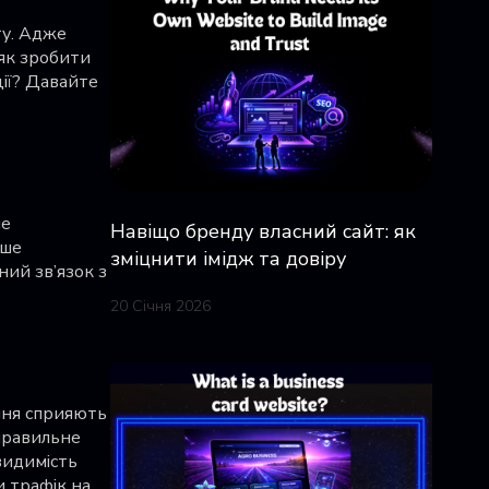
ту. Адже
 як зробити
ії? Давайте
не
Навіщо бренду власний сайт: як
ише
зміцнити імідж та довіру
ий зв’язок з
20 Січня 2026
ння сприяють
правильне
видимість
и трафік на