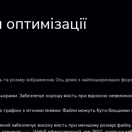
 оптимізації
ь та розмір зображення. Ось деякі з найпоширеніших форм
льорами. Забезпечує хорошу якість при відносно невеликом
о графіки з чіткими лініями. Файли можуть бути більшими 
який забезпечує високу якість при меншому розмірі файлу.
к зазначає
Voll
, WebP ефективніший, ніж JPEG, оскільки за