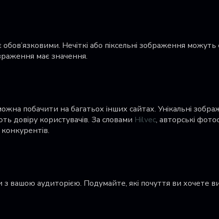
 є обов’язковими. Нечіткі або піксельні зображення можуть
враження має значення.
ожна побачити на багатьох інших сайтах. Унікальні зобр
ть довіру користувачів. За словами
Hilvec
, авторські фото
д конкурентів.
и з вашою аудиторією. Подумайте, які почуття ви хочете в