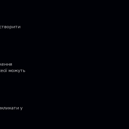
 створити
аження
сесії можуть
икликати у