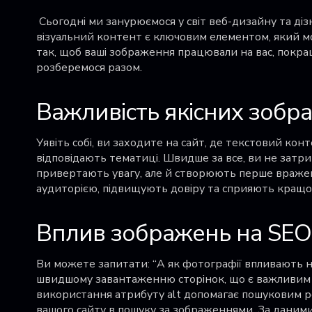
Сьогодні ми занурюємося у світ веб-дизайну та діз
візуальний контент є ключовим елементом, який мож
так, щоб ваші зображення працювали на вас, покр
розберемося разом.
Важливість якісних зобра
Уявіть собі, ви заходите на сайт, де текстовий конт
відповідають тематиці. Швидше за все, ви не затри
привертають увагу, але й створюють перше вражен
аудиторією, підвищують довіру та сприяють кращо
Вплив зображень на SEO
Ви можете запитати: “А як фотографії впливають н
швидшому завантаженню сторінок, що є важливим 
використання атрибуту
alt
допомагає пошуковим ро
вашого сайту в пошуку за зображеннями. За даним